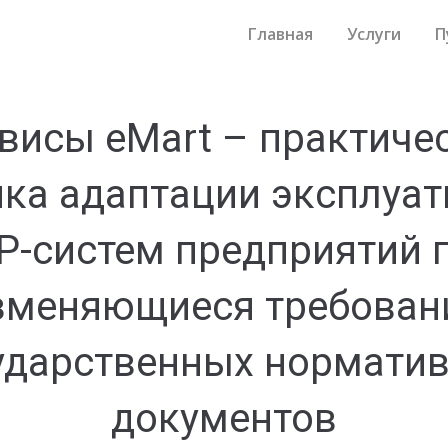
Главная
Услуги
П
висы eMart – практиче
ка адаптации эксплуа
P-систем предприятий 
зменяющиеся требован
ударственных нормати
документов