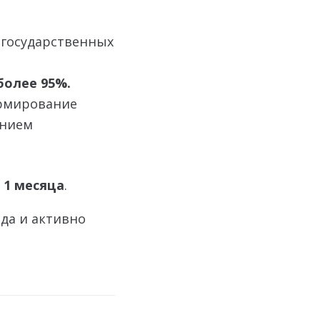
 государственных
олее 95%.
ормирование
ением
т
1 месяца
.
да и активно