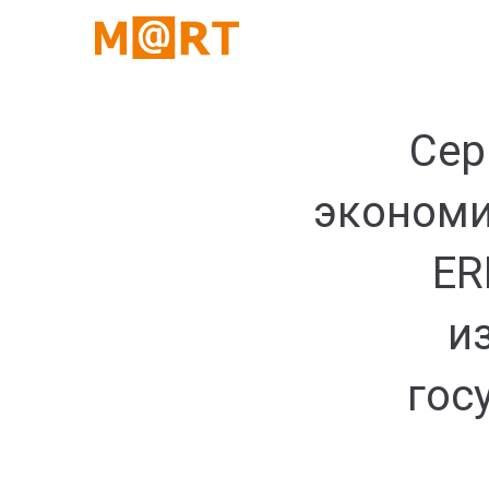
Сер
экономи
ER
и
гос