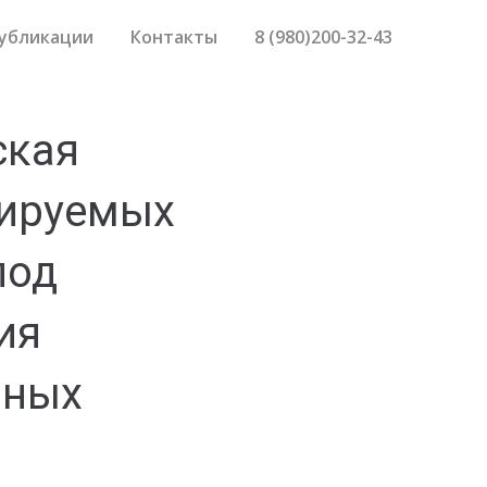
убликации
Контакты
8 (980)200-32-43
ская
тируемых
под
ия
вных