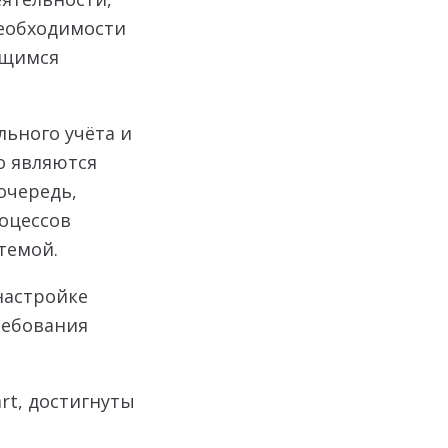
необходимости
ющимся
ьного учёта и
о являются
очередь,
оцессов
темой.
настройке
ребования
t, достигнуты